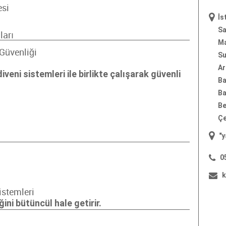
esi
İs
Sa
ları
Ma
Güvenliği
Su
Ar
veni sistemleri ile birlikte çalışarak güvenli
Ba
Ba
Be
Çe
"
yangın merdiveni
"; "
yangın merd
0
k
istemleri
ini bütüncül hale getirir.