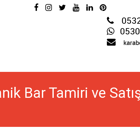
053
0530
karab
ik Bar Tamiri ve Satış