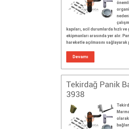
önemli
organi
nedeni
çalışm
kapıları, acil durumlarda hızlı ve
ekipmanları arasında yer alır. Pa
hareketle açılmasını sağlayarak 
Devamı
Tekirdağ Panik Ba
3938
Tekird
Marmar
olarak
bağlan