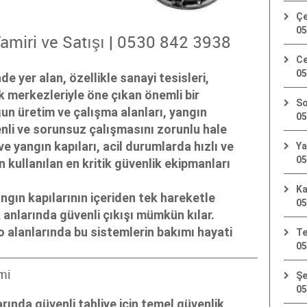
Çe
05
amiri ve Satışı | 0530 842 3938
Ce
05
e yer alan, özellikle sanayi tesisleri,
tik merkezleriyle öne çıkan önemli bir
So
ğun üretim ve çalışma alanları, yangın
05
enli ve sorunsuz çalışmasını zorunlu hale
 ve yangın kapıları, acil durumlarda hızlı ve
Ya
05
n kullanılan en kritik güvenlik ekipmanları
Ka
ngın kapılarının içeriden tek hareketle
05
 anlarında güvenli çıkışı mümkün kılar.
o alanlarında bu sistemlerin bakımı hayati
Te
05
mi
Şe
05
larında güvenli tahliye için temel güvenlik