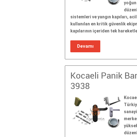
yoğun 
düzenl
sistemleri ve yangın kapıları, aci
kullanılan en kritik güvenlik eki
kapılarının içeriden tek hareket
Devamı
Kocaeli Panik Bar
3938
Kocael
Türkiy
sanayi
merkez
yüksek
düzenl