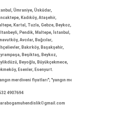
tanbul, Ümraniye, Üsküdar,
ncaktepe, Kadıköy, Ataşehir,
ltepe, Kartal, Tuzla, Gebze, Beykoz,
ltanbeyli, Pendik, Maltepe, İstanbul,
navutköy, Avcılar, Bağcılar,
hçelievler, Bakırköy, Başakşehir,
yrampaşa, Beşiktaş, Beykoz,
ylikdüzü, Beyoğlu, Büyükçekmece,
kmeköy, Esenler, Esenyurt.
iveni fiyatları
"; "
yangın merdiveni firmaları
"; "
yangın merdiveni imal
532 4907694
arabogamuhendislik©gmail.com