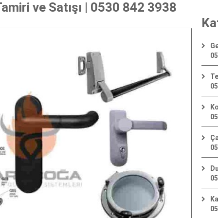
amiri ve Satışı | 0530 842 3938
Ka
Ge
05
Te
05
Ko
05
Ça
05
Du
05
Ka
05