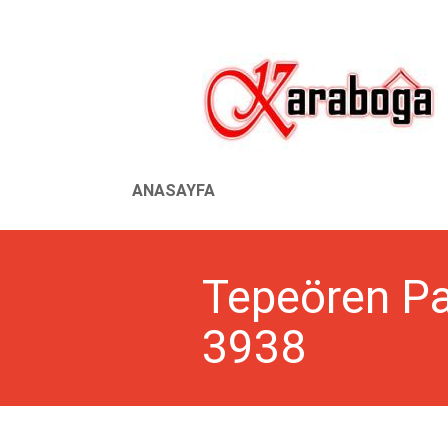
ANASAYFA
Tepeören Pan
3938