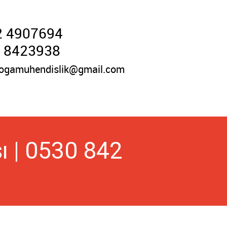
2 4907694
 8423938
ogamuhendislik@gmail.com
ı | 0530 842