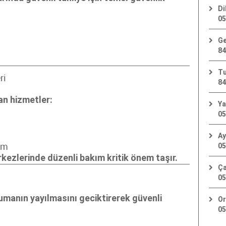
Di
05
Ge
84
Tu
ri
84
n hizmetler:
Ya
05
Ay
05
ım
rkezlerinde düzenli bakım kritik önem taşır.
Ça
05
dumanın yayılmasını geciktirerek güvenli
Or
05