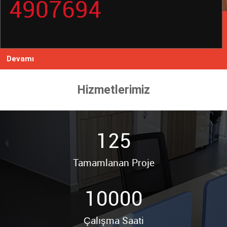
4907694
4907694
Devamı
Devamı
Hizmetlerimiz
125
Tamamlanan Proje
10000
Çalışma Saati