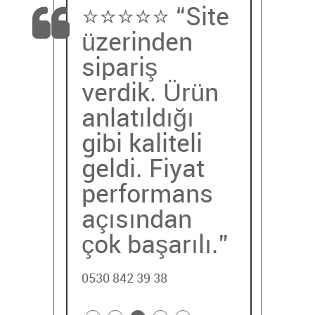
⭐️⭐️⭐️⭐️⭐️ “Site
üzerinden
sipariş
verdik. Ürün
anlatıldığı
gibi kaliteli
geldi. Fiyat
performans
açısından
çok başarılı.”
0530 842 39 38
⭐️⭐️⭐️⭐️⭐️