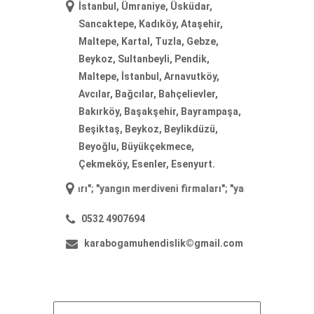
İstanbul, Ümraniye, Üsküdar,
Sancaktepe, Kadıköy, Ataşehir,
Maltepe, Kartal, Tuzla, Gebze,
Beykoz, Sultanbeyli, Pendik,
Maltepe, İstanbul, Arnavutköy,
Avcılar, Bağcılar, Bahçelievler,
Bakırköy, Başakşehir, Bayrampaşa,
Beşiktaş, Beykoz, Beylikdüzü,
Beyoğlu, Büyükçekmece,
Çekmeköy, Esenler, Esenyurt.
iyatları
"; "
yangın merdiveni firmaları
"; "
yangın merdiveni imalatı
"; "
m
0532 4907694
karabogamuhendislik©gmail.com