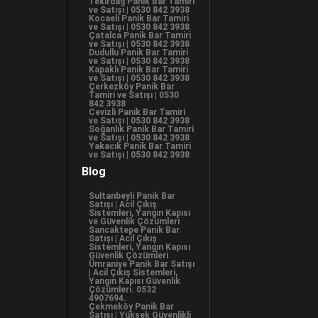
Tekirdağ Panik Bar Tamiri
ve Satışı | 0530 842 3938
çıkış
Kocaeli Panik Bar Tamiri
ve Satışı | 0530 842 3938
Çatalca Panik Bar Tamiri
kapımıza
ve Satışı | 0530 842 3938
Dudullu Panik Bar Tamiri
ve Satışı | 0530 842 3938
taktırdık.
Kapaklı Panik Bar Tamiri
ve Satışı | 0530 842 3938
Çerkezköy Panik Bar
Sağlam
Tamiri ve Satışı | 0530
842 3938
Cevizli Panik Bar Tamiri
malzeme
ve Satışı | 0530 842 3938
Soğanlık Panik Bar Tamiri
ve Satışı | 0530 842 3938
kullanılmış.
Yakacık Panik Bar Tamiri
ve Satışı | 0530 842 3938
Uzun ömürlü
Blog
olduğu belli
Sultanbeyli Panik Bar
Satışı | Acil Çıkış
Sistemleri, Yangın Kapısı
oluyor.”
ve Güvenlik Çözümleri
Sancaktepe Panik Bar
Satışı | Acil Çıkış
Sistemleri, Yangın Kapısı
Güvenlik Çözümleri
0530 842 39 38
Ümraniye Panik Bar Satışı
“İstanbul
| Acil Çıkış Sistemleri,
Yangın Kapısı Güvenlik
Çözümleri. 0532
içinde uygun
4907694.
Çekmeköy Panik Bar
Satışı | Yüksek Güvenlikli