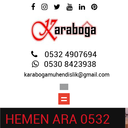
0532 4907694
0530 8423938
karabogamuhendislik@gmail.com
HEMEN ARA 0532
HEMEN ARA 0532