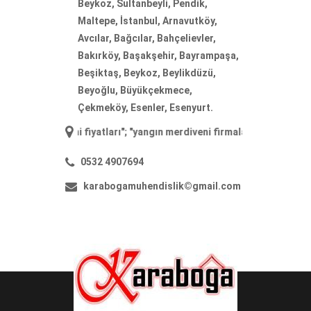
Beykoz, Sultanbeyli, Pendik,
Maltepe, İstanbul, Arnavutköy,
Avcılar, Bağcılar, Bahçelievler,
Bakırköy, Başakşehir, Bayrampaşa,
Beşiktaş, Beykoz, Beylikdüzü,
Beyoğlu, Büyükçekmece,
Çekmeköy, Esenler, Esenyurt.
diveni fiyatları
"; "
yangın merdiveni firmaları
"; "
yangın merdiveni ima
0532 4907694
karabogamuhendislik©gmail.com