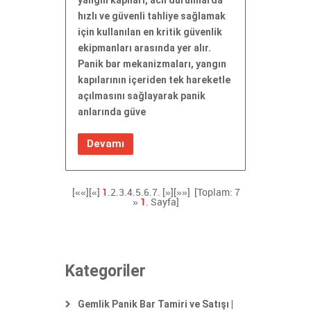
yangın kapıları, acil durumlarda
hızlı ve güvenli tahliye sağlamak
için kullanılan en kritik güvenlik
ekipmanları arasında yer alır.
Panik bar mekanizmaları, yangın
kapılarının içeriden tek hareketle
açılmasını sağlayarak panik
anlarında güve
Devamı
[««][«]
1.
2.
3.
4.
5.
6.
7.
[»]
[»»]
[Toplam: 7
»
1.
Sayfa]
Kategoriler
Gemlik Panik Bar Tamiri ve Satışı |