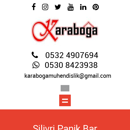
0532 4907694
0530 8423938
karabogamuhendislik@gmail.com
Silivri Panik Bar