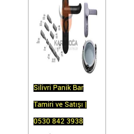
Silivri Panik Bar
Tamiri ve Satışı |
0530 842 3938