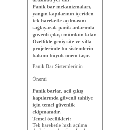
Panik bar mekanizmaları,
yangın kapılarının içeriden
tek hareketle açılmasını
sağlayarak panik anlarında
güvenli çıkışı mümkün kılar.
Özellikle geniş site ve villa
projelerinde bu sistemlerin
bakımı büyük önem taşır.
Panik Bar Sistemlerinin
Önemi
Panik barlar, acil çıkış
kapılarında güvenli tahliye
için temel güvenlik
ekipmanıdır.
Temel özellikleri:
Tek hareketle hızlı açılma