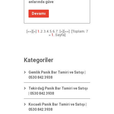
anlarında güve
Devamı
[««][«]
1.
2.
3.
4.
5.
6.
7.
[»]
[»»]
[Toplam: 7
»
1.
Sayfa]
Kategoriler
Gemlik Panik Bar Tamiri ve Satışı |
0530 842 3938
Tekirdağ Panik Bar Tamiri ve Satışı
| 0530 842 3938
Kocaeli Panik Bar Tamiri ve Satışı |
0530 842 3938