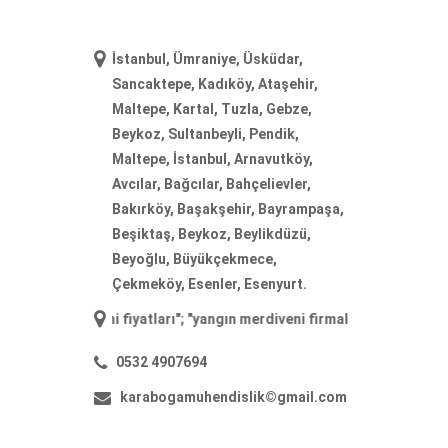
İstanbul, Ümraniye, Üsküdar,
Sancaktepe, Kadıköy, Ataşehir,
Maltepe, Kartal, Tuzla, Gebze,
Beykoz, Sultanbeyli, Pendik,
Maltepe, İstanbul, Arnavutköy,
Avcılar, Bağcılar, Bahçelievler,
Bakırköy, Başakşehir, Bayrampaşa,
Beşiktaş, Beykoz, Beylikdüzü,
Beyoğlu, Büyükçekmece,
Çekmeköy, Esenler, Esenyurt.
diveni fiyatları
"; "
yangın merdiveni firmaları
"; "
yangın merdiveni ima
0532 4907694
karabogamuhendislik©gmail.com