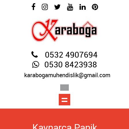
0532 4907694
0530 8423938
karabogamuhendislik@gmail.com
Kaynarca Panik