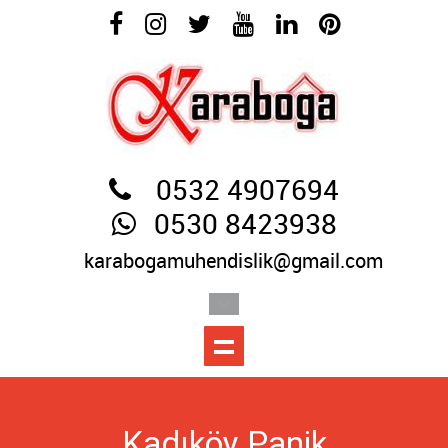
0532 4907694
0530 8423938
karabogamuhendislik@gmail.com
Kadıköy Panik