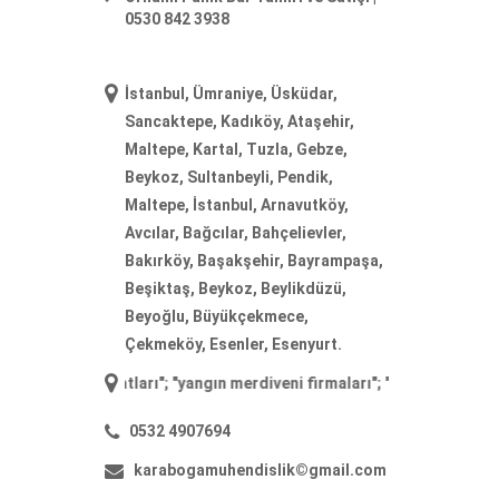
0530 842 3938
İstanbul, Ümraniye, Üsküdar,
Sancaktepe, Kadıköy, Ataşehir,
Maltepe, Kartal, Tuzla, Gebze,
Beykoz, Sultanbeyli, Pendik,
Maltepe, İstanbul, Arnavutköy,
Avcılar, Bağcılar, Bahçelievler,
Bakırköy, Başakşehir, Bayrampaşa,
Beşiktaş, Beykoz, Beylikdüzü,
Beyoğlu, Büyükçekmece,
Çekmeköy, Esenler, Esenyurt.
i fiyatları
"; "
yangın merdiveni firmaları
"; "
yangın merdiveni imalatı
";
0532 4907694
karabogamuhendislik©gmail.com