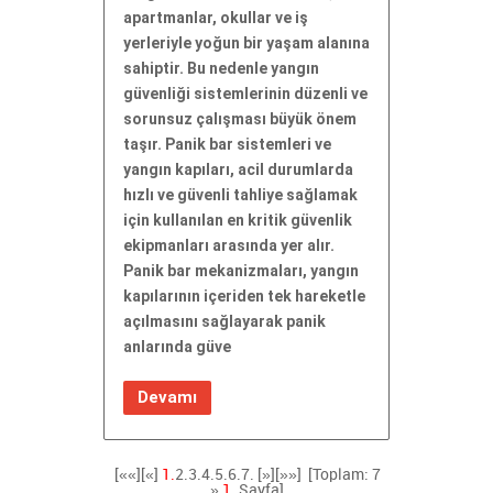
apartmanlar, okullar ve iş
yerleriyle yoğun bir yaşam alanına
sahiptir. Bu nedenle yangın
güvenliği sistemlerinin düzenli ve
sorunsuz çalışması büyük önem
taşır. Panik bar sistemleri ve
yangın kapıları, acil durumlarda
hızlı ve güvenli tahliye sağlamak
için kullanılan en kritik güvenlik
ekipmanları arasında yer alır.
Panik bar mekanizmaları, yangın
kapılarının içeriden tek hareketle
açılmasını sağlayarak panik
anlarında güve
Devamı
[««][«]
1.
2.
3.
4.
5.
6.
7.
[»]
[»»]
[Toplam: 7
»
1.
Sayfa]