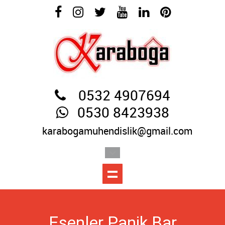
0532 4907694
0530 8423938
karabogamuhendislik@gmail.com
Esenler Panik Bar