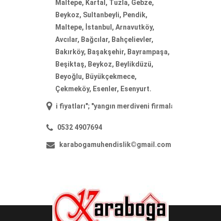
Maltepe, Kartal, Tuzla, Gebze,
Beykoz, Sultanbeyli, Pendik,
Maltepe, İstanbul, Arnavutköy,
Avcılar, Bağcılar, Bahçelievler,
Bakırköy, Başakşehir, Bayrampaşa,
Beşiktaş, Beykoz, Beylikdüzü,
Beyoğlu, Büyükçekmece,
Çekmeköy, Esenler, Esenyurt.
diveni fiyatları
"; "
yangın merdiveni firmaları
"; "
yangın merdiveni ima
0532 4907694
karabogamuhendislik©gmail.com