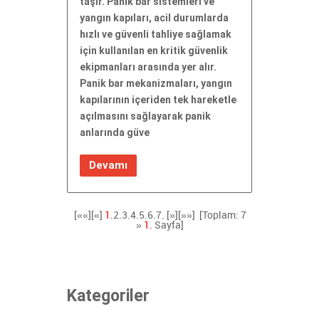
taşır. Panik bar sistemleri ve
yangın kapıları, acil durumlarda
hızlı ve güvenli tahliye sağlamak
için kullanılan en kritik güvenlik
ekipmanları arasında yer alır.
Panik bar mekanizmaları, yangın
kapılarının içeriden tek hareketle
açılmasını sağlayarak panik
anlarında güve
Devamı
[««][«]
1.
2.
3.
4.
5.
6.
7.
[»]
[»»]
[Toplam: 7
»
1.
Sayfa]
Kategoriler