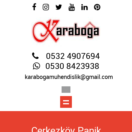
0532 4907694
0530 8423938
karabogamuhendislik@gmail.com
Çerkezköy Panik