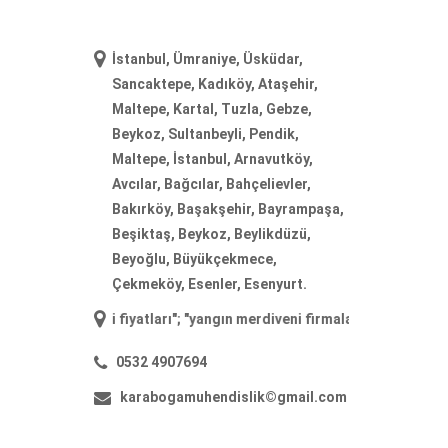
İstanbul, Ümraniye, Üsküdar,
Sancaktepe, Kadıköy, Ataşehir,
Maltepe, Kartal, Tuzla, Gebze,
Beykoz, Sultanbeyli, Pendik,
Maltepe, İstanbul, Arnavutköy,
Avcılar, Bağcılar, Bahçelievler,
Bakırköy, Başakşehir, Bayrampaşa,
Beşiktaş, Beykoz, Beylikdüzü,
Beyoğlu, Büyükçekmece,
Çekmeköy, Esenler, Esenyurt.
diveni fiyatları
"; "
yangın merdiveni firmaları
"; "
yangın merdiveni ima
0532 4907694
karabogamuhendislik©gmail.com