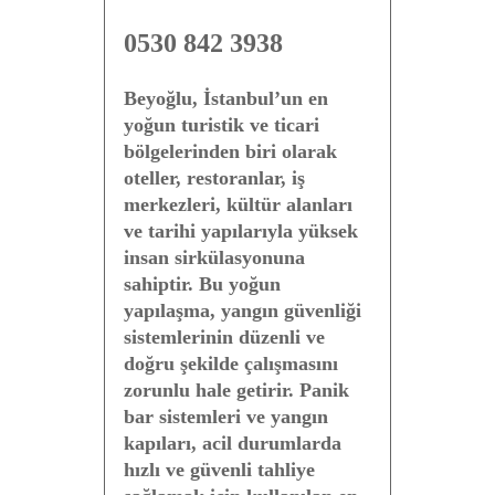
0530 842 3938
Beyoğlu, İstanbul’un en
yoğun turistik ve ticari
bölgelerinden biri olarak
oteller, restoranlar, iş
merkezleri, kültür alanları
ve tarihi yapılarıyla yüksek
insan sirkülasyonuna
sahiptir. Bu yoğun
yapılaşma, yangın güvenliği
sistemlerinin düzenli ve
doğru şekilde çalışmasını
zorunlu hale getirir. Panik
bar sistemleri ve yangın
kapıları, acil durumlarda
hızlı ve güvenli tahliye