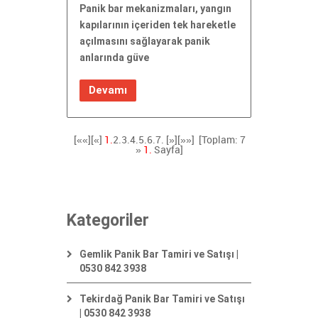
Panik bar mekanizmaları, yangın
kapılarının içeriden tek hareketle
açılmasını sağlayarak panik
anlarında güve
Devamı
[««][«]
1.
2.
3.
4.
5.
6.
7.
[»]
[»»]
[Toplam: 7
»
1.
Sayfa]
Kategoriler
Gemlik Panik Bar Tamiri ve Satışı |
0530 842 3938
Tekirdağ Panik Bar Tamiri ve Satışı
| 0530 842 3938