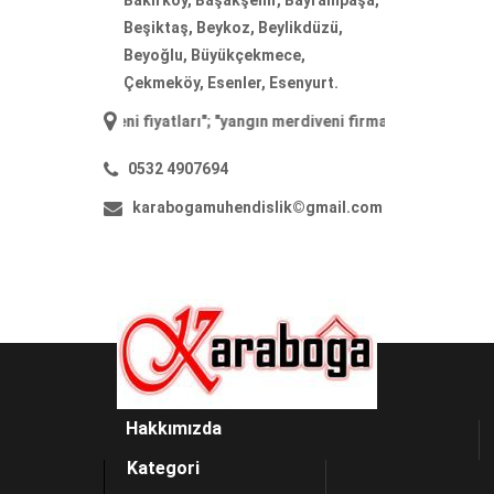
Bakırköy, Başakşehir, Bayrampaşa,
Beşiktaş, Beykoz, Beylikdüzü,
Beyoğlu, Büyükçekmece,
Çekmeköy, Esenler, Esenyurt.
erdiveni fiyatları
"; "
yangın merdiveni firmaları
"; "
yangın merdiveni im
0532 4907694
karabogamuhendislik©gmail.com
Hakkımızda
Kategori