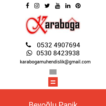
0532 4907694
0530 8423938
karabogamuhendislik@gmail.com
Beyoğlu Panik