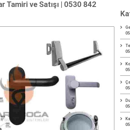
 Tamiri ve Satışı | 0530 842
Ka
Ge
05
Te
05
Ko
05
Ça
05
Du
05
Ka
05