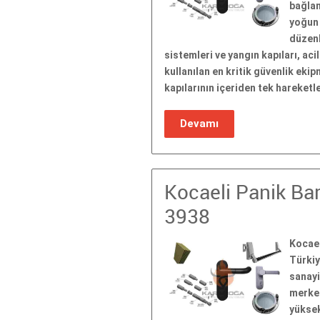
bağlan
yoğun 
düzenl
sistemleri ve yangın kapıları, aci
kullanılan en kritik güvenlik eki
kapılarının içeriden tek hareket
Devamı
Kocaeli Panik Bar
3938
Kocael
Türkiy
sanayi
merkez
yüksek