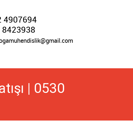
2 4907694
 8423938
ogamuhendislik@gmail.com
tışı | 0530