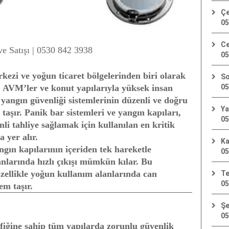
Çe
05
Ce
e Satışı | 0530 842 3938
05
ezi ve yoğun ticaret bölgelerinden biri olarak
So
i, AVM’ler ve konut yapılarıyla yüksek insan
05
e yangın güvenliği sistemlerinin düzenli ve doğru
Ya
taşır. Panik bar sistemleri ve yangın kapıları,
05
li tahliye sağlamak için kullanılan en kritik
 yer alır.
Ka
gın kapılarının içeriden tek hareketle
05
nlarında hızlı çıkışı mümkün kılar. Bu
özellikle yoğun kullanım alanlarında can
Te
05
em taşır.
Şe
05
afiğine sahip tüm yapılarda zorunlu güvenlik