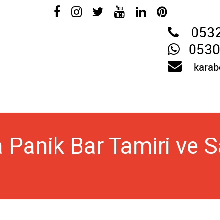
053
0530
karab
Panik Bar Tamiri ve Sa