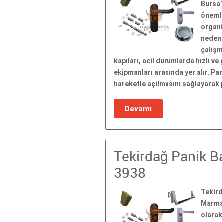
Bursa’
önemli
organi
nedeni
çalışm
kapıları, acil durumlarda hızlı ve
ekipmanları arasında yer alır. Pa
hareketle açılmasını sağlayarak 
Devamı
Tekirdağ Panik Ba
3938
Tekird
Marmar
olarak