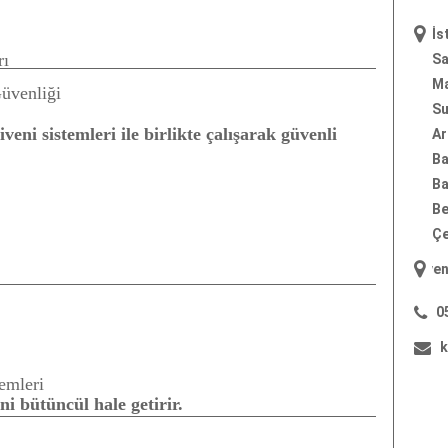
İs
rı
Sa
Ma
üvenliği
Su
eni sistemleri ile birlikte çalışarak güvenli
Ar
Ba
Ba
Be
Çe
"
yangın merdiveni
"; "
yang
0
k
emleri
ni bütüncül hale getirir.