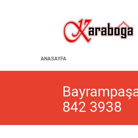
ANASAYFA
Bayrampaşa 
842 3938