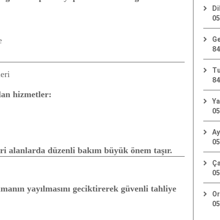
Di
05
e
Ge
84
Tu
eri
84
an hizmetler:
Ya
05
Ay
05
cari alanlarda düzenli bakım büyük önem taşır.
Ça
05
manın yayılmasını geciktirerek güvenli tahliye
Or
05