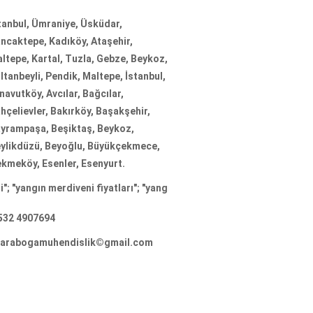
tanbul, Ümraniye, Üsküdar,
ncaktepe, Kadıköy, Ataşehir,
ltepe, Kartal, Tuzla, Gebze, Beykoz,
ltanbeyli, Pendik, Maltepe, İstanbul,
navutköy, Avcılar, Bağcılar,
hçelievler, Bakırköy, Başakşehir,
yrampaşa, Beşiktaş, Beykoz,
ylikdüzü, Beyoğlu, Büyükçekmece,
kmeköy, Esenler, Esenyurt.
ın merdiveni fiyatları
"; "
yangın merdiveni firmaları
"; "
yangın merdive
532 4907694
arabogamuhendislik©gmail.com