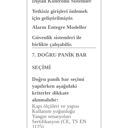
Dıştan Kontrollü Sistemler
Yetkisiz girişleri önlemek
için geliştirilmiştir.
Alarm Entegre Modeller
Güvenlik sistemleri ile
birlikte çalışabilir.
7. DOĞRU PANİK BAR
SEÇİMİ
Doğru panik bar seçimi
yapılırken aşağıdaki
kriterler dikkate
alınmalıdır:
Kapı ölçüleri ve yapısı
Kullanım yoğunluğu
Yangın senaryoları
Sertifikasyon (CE, TS EN
1125)