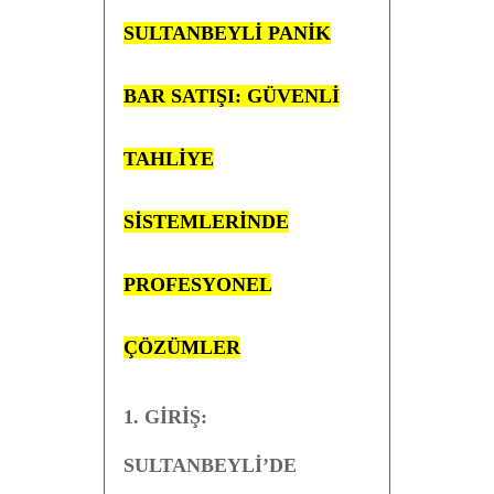
SULTANBEYLİ PANİK
BAR SATIŞI: GÜVENLİ
TAHLİYE
SİSTEMLERİNDE
PROFESYONEL
ÇÖZÜMLER
1. GİRİŞ:
SULTANBEYLİ’DE