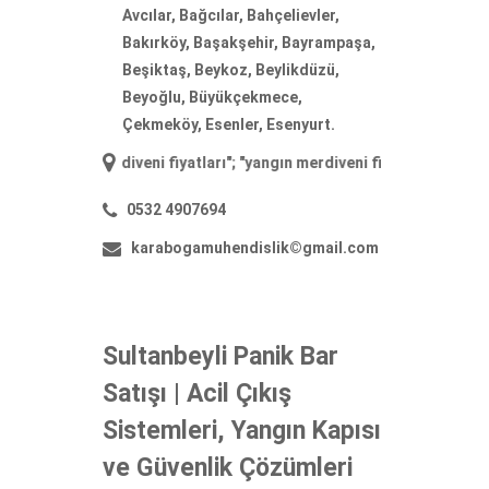
Avcılar, Bağcılar, Bahçelievler,
Bakırköy, Başakşehir, Bayrampaşa,
Beşiktaş, Beykoz, Beylikdüzü,
Beyoğlu, Büyükçekmece,
Çekmeköy, Esenler, Esenyurt.
ın merdiveni fiyatları
"; "
yangın merdiveni firmaları
"; "
yangın merdive
0532 4907694
karabogamuhendislik©gmail.com
Sultanbeyli Panik Bar
Satışı | Acil Çıkış
Sistemleri, Yangın Kapısı
ve Güvenlik Çözümleri