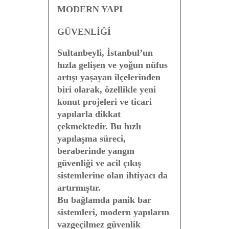
MODERN YAPI
GÜVENLİĞİ
Sultanbeyli, İstanbul’un
hızla gelişen ve yoğun nüfus
artışı yaşayan ilçelerinden
biri olarak, özellikle yeni
konut projeleri ve ticari
yapılarla dikkat
çekmektedir. Bu hızlı
yapılaşma süreci,
beraberinde
yangın
güvenliği ve acil çıkış
sistemlerine olan ihtiyacı
da
artırmıştır.
Bu bağlamda
panik bar
sistemleri
, modern yapıların
vazgeçilmez güvenlik