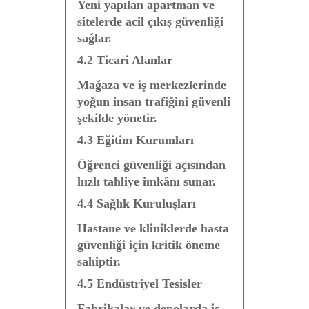
Yeni yapılan apartman ve
sitelerde acil çıkış güvenliği
sağlar.
4.2 Ticari Alanlar
Mağaza ve iş merkezlerinde
yoğun insan trafiğini güvenli
şekilde yönetir.
4.3 Eğitim Kurumları
Öğrenci güvenliği açısından
hızlı tahliye imkânı sunar.
4.4 Sağlık Kuruluşları
Hastane ve kliniklerde hasta
güvenliği için kritik öneme
sahiptir.
4.5 Endüstriyel Tesisler
Fabrikalar ve depolarda iş