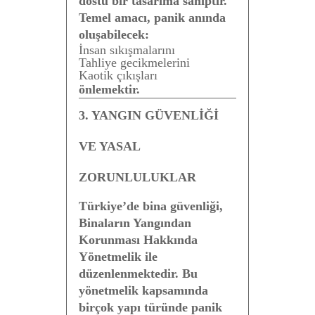
dostu bir tasarıma sahiptir.
Temel amacı, panik anında
oluşabilecek:
İnsan sıkışmalarını
Tahliye gecikmelerini
Kaotik çıkışları
önlemektir.
3. YANGIN GÜVENLİĞİ
VE YASAL
ZORUNLULUKLAR
Türkiye’de bina güvenliği,
Binaların Yangından
Korunması Hakkında
Yönetmelik
ile
düzenlenmektedir. Bu
yönetmelik kapsamında
birçok yapı türünde panik