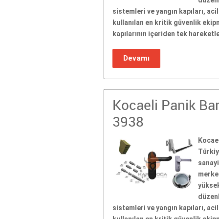
düzenl
sistemleri ve yangın kapıları, aci
kullanılan en kritik güvenlik eki
kapılarının içeriden tek hareket
Devamı
Kocaeli Panik Bar
3938
Kocael
Türkiy
sanayi
merkez
yüksek
düzenl
sistemleri ve yangın kapıları, aci