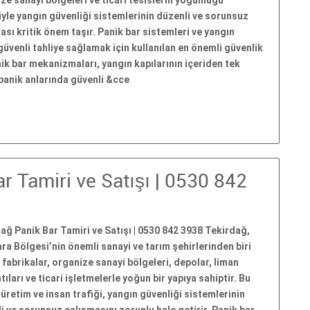
ze sanayi bölgeleri ve ticari tesislerin yoğunluğu
yle yangın güvenliği sistemlerinin düzenli ve sorunsuz
ası kritik önem taşır. Panik bar sistemleri ve yangın
 güvenli tahliye sağlamak için kullanılan en önemli güvenlik
nik bar mekanizmaları, yangın kapılarının içeriden tek
panik anlarında güvenli &cce
r Tamiri ve Satışı | 0530 842
ağ Panik Bar Tamiri ve Satışı | 0530 842 3938 Tekirdağ,
a Bölgesi’nin önemli sanayi ve tarım şehirlerinden biri
 fabrikalar, organize sanayi bölgeleri, depolar, liman
tıları ve ticari işletmelerle yoğun bir yapıya sahiptir. Bu
üretim ve insan trafiği, yangın güvenliği sistemlerinin