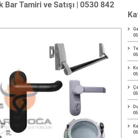
Bar Tamiri ve Satışı | 0530 842
Ka
Ge
05
Te
05
Ko
05
Ça
05
Du
05
Ka
05