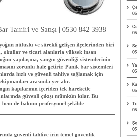
Çe
05
Ce
r Tamiri ve Satışı | 0530 842 3938
05
ğun nüfuslu ve sürekli gelişen ilçelerinden biri
So
, okullar ve ticari alanlarla yüksek insan
05
oğun yapılaşma, yangın güvenliği sistemlerinin
Ya
masını zorunlu hale getirir. Panik bar sistemleri
05
mlarda hızlı ve güvenli tahliye sağlamak için
 ekipmanları arasında yer alır.
Ka
gın kapılarının içeriden tek hareketle
05
anlarında güvenli çıkışı mümkün kılar. Bu
 hem de bakımı profesyonel şekilde
Te
05
Şe
05
arında güvenli tahliye için temel güvenlik