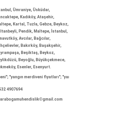
tanbul, Ümraniye, Üsküdar,
ncaktepe, Kadıköy, Ataşehir,
ltepe, Kartal, Tuzla, Gebze, Beykoz,
ltanbeyli, Pendik, Maltepe, İstanbul,
navutköy, Avcılar, Bağcılar,
hçelievler, Bakırköy, Başakşehir,
yrampaşa, Beşiktaş, Beykoz,
ylikdüzü, Beyoğlu, Büyükçekmece,
kmeköy, Esenler, Esenyurt.
ın merdiveni fiyatları
"; "
yangın merdiveni firmaları
"; "
yangın merdive
532 4907694
arabogamuhendislik©gmail.com