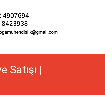
2 4907694
 8423938
ogamuhendislik@gmail.com
 Satışı |