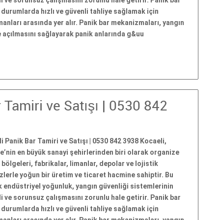
i ve sorunsuz çalışmasını zorunlu hale getirir. Panik bar
l durumlarda hızlı ve güvenli tahliye sağlamak için
pmanları arasında yer alır. Panik bar mekanizmaları, yangın
le açılmasını sağlayarak panik anlarında g&uu
 Tamiri ve Satışı | 0530 842
i Panik Bar Tamiri ve Satışı | 0530 842 3938 Kocaeli,
e’nin en büyük sanayi şehirlerinden biri olarak organize
 bölgeleri, fabrikalar, limanlar, depolar ve lojistik
lerle yoğun bir üretim ve ticaret hacmine sahiptir. Bu
 endüstriyel yoğunluk, yangın güvenliği sistemlerinin
i ve sorunsuz çalışmasını zorunlu hale getirir. Panik bar
l durumlarda hızlı ve güvenli tahliye sağlamak için