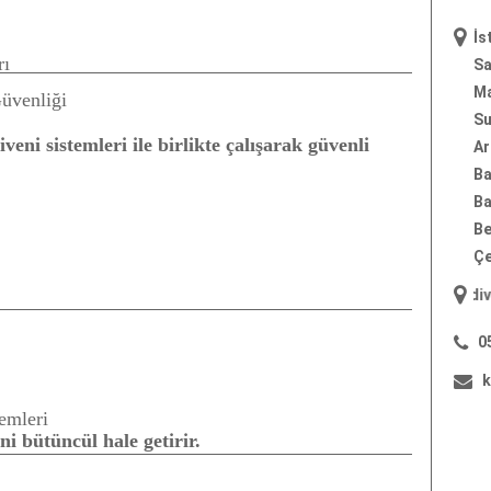
İs
rı
Sa
Ma
üvenliği
Su
eni sistemleri ile birlikte çalışarak güvenli
Ar
Ba
Ba
Be
Çe
"
yangın merdiveni
"; "
yang
0
k
emleri
ni bütüncül hale getirir.