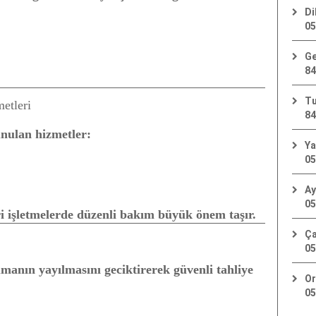
Di
05
Ge
84
Tu
etleri
84
nulan hizmetler:
Ya
05
Ay
05
ri işletmelerde düzenli bakım büyük önem taşır.
Ça
05
manın yayılmasını geciktirerek güvenli tahliye
Or
05