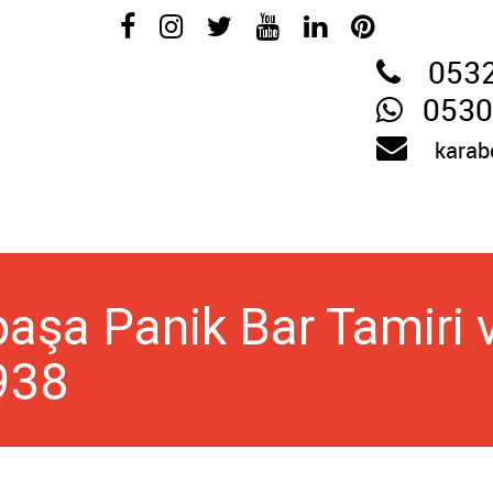
053
0530
karab
şa Panik Bar Tamiri ve
938